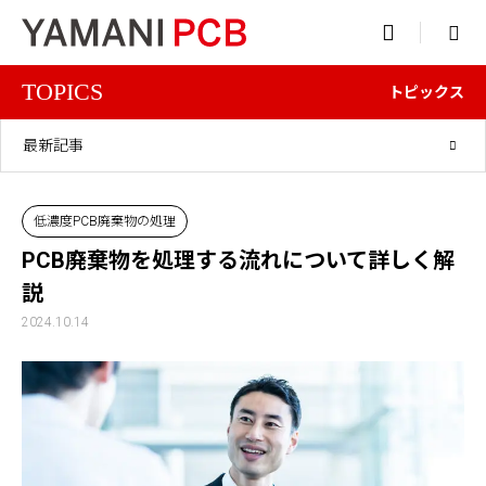

TOPICS
トピックス
最新記事
低濃度PCB廃棄物の処理
PCB廃棄物を処理する流れについて詳しく解
説
2024.10.14