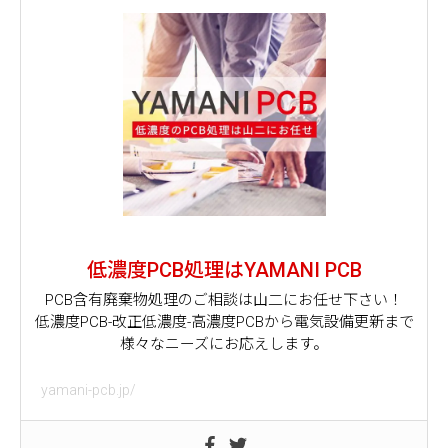
低濃度PCB処理はYAMANI PCB
PCB含有廃棄物処理のご相談は山二にお任せ下さい！
低濃度PCB-改正低濃度-高濃度PCBから電気設備更新まで
様々なニーズにお応えします。
yamani-pcb.jp/