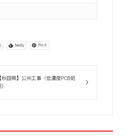
S
feedly
Pin it
【秋田県】公共工事（低濃度PCB処
理）