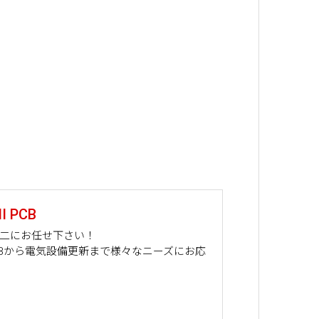
 PCB
山二にお任せ下さい！
PCBから電気設備更新まで様々なニーズにお応