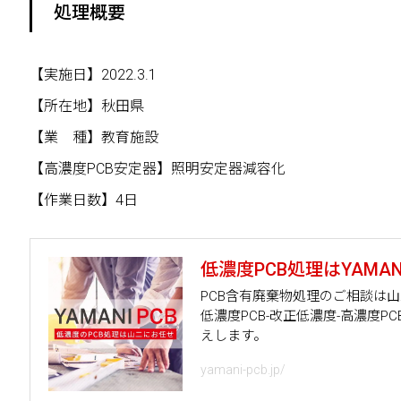
処理概要
【実施日】2022.3.1
【所在地】秋田県
【業 種】教育施設
【高濃度PCB安定器】照明安定器減容化
【作業日数】4日
低濃度PCB処理はYAMANI
PCB含有廃棄物処理のご相談は
低濃度PCB-改正低濃度-高濃度
えします。
yamani-pcb.jp/