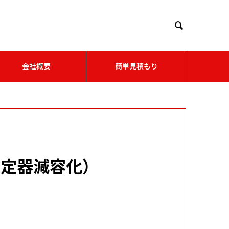

会社概要
簡単見積もり
安定器減容化）