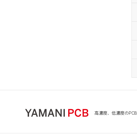
高濃度、低濃度のPCB処