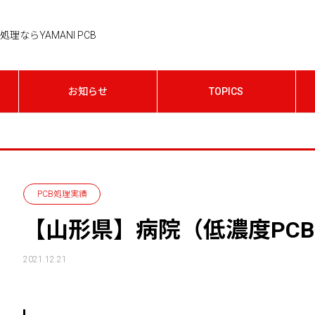
理ならYAMANI PCB
お知らせ
TOPICS
PCB処理実績
【山形県】病院（低濃度PC
2021.12.21