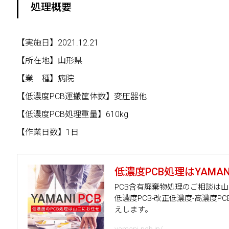
処理概要
【実施日】2021.12.21
【所在地】山形県
【業 種】病院
【低濃度PCB運搬筐体数】変圧器他
【低濃度PCB処理重量】610kg
【作業日数】1日
低濃度PCB処理はYAMANI
PCB含有廃棄物処理のご相談は
低濃度PCB-改正低濃度-高濃度
えします。