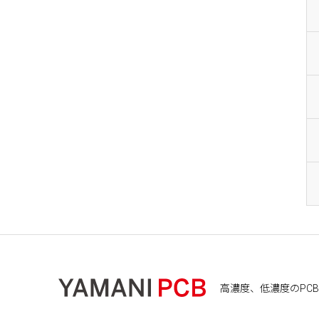
高濃度、低濃度のPCB処