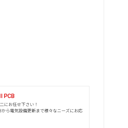
 PCB
山二にお任せ下さい！
PCBから電気設備更新まで様々なニーズにお応