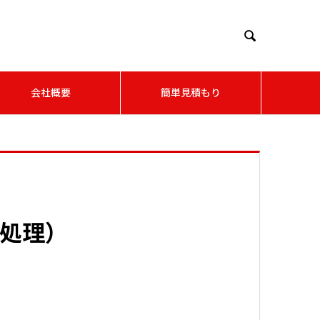

会社概要
簡単見積もり
B処理）