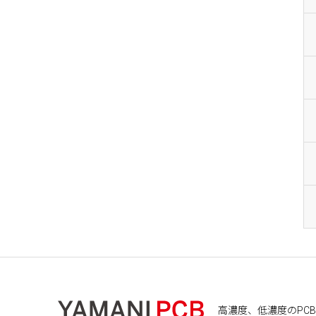
高濃度、低濃度のPCB処