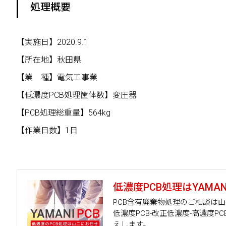
処理概要
【実施日】2020.9.1
【所在地】秋田県
【業 種】電気工事業
【低濃度PCB処理筐体数】変圧器
【PCB処理総重量】564kg
【作業日数】1日
低濃度PCB処理はYAMANI
PCB含有廃棄物処理のご相談は
低濃度PCB-改正低濃度-高濃度
えします。