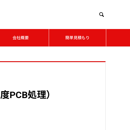

会社概要
簡単見積もり
度PCB処理）