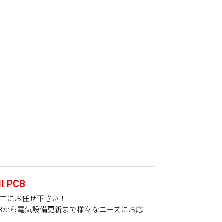
 PCB
山二にお任せ下さい！
PCBから電気設備更新まで様々なニーズにお応