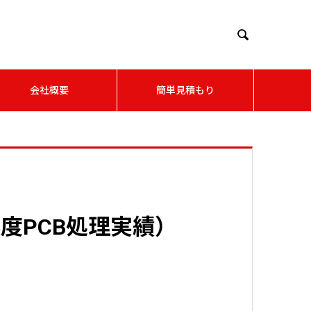

会社概要
簡単見積もり
度PCB処理実績）