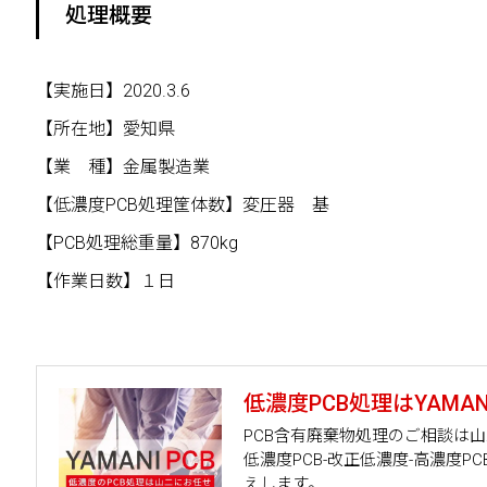
処理概要
【実施日】2020.3.6
【所在地】愛知県
【業 種】金属製造業
【低濃度PCB処理筐体数】変圧器 基
【PCB処理総重量】870kg
【作業日数】１日
低濃度PCB処理はYAMANI
PCB含有廃棄物処理のご相談は
低濃度PCB-改正低濃度-高濃度
えします。