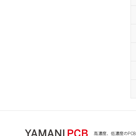
高濃度、低濃度のPCB処