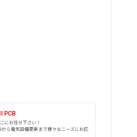
 PCB
山二にお任せ下さい！
PCBから電気設備更新まで様々なニーズにお応