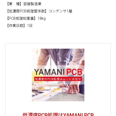
【業 種】容器製造業
【低濃度PCB処理筐体数】コンデンサ1基
【PCB処理総重量】18kg
【作業日数】1日
低濃度PCB処理はYAMANI PCB