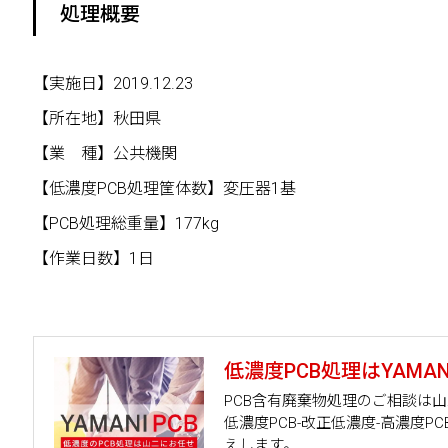
処理概要
【実施日】2019.12.23
【所在地】秋田県
【業 種】公共機関
【低濃度PCB処理筐体数】変圧器1基
【PCB処理総重量】177kg
【作業日数】1日
低濃度PCB処理はYAMANI
PCB含有廃棄物処理のご相談は
低濃度PCB-改正低濃度-高濃度
えします。