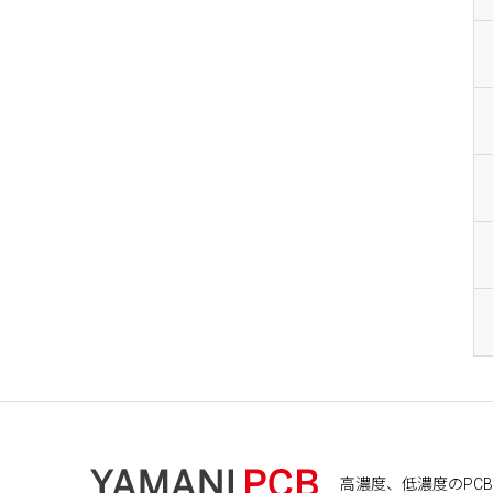
高濃度、低濃度のPCB処