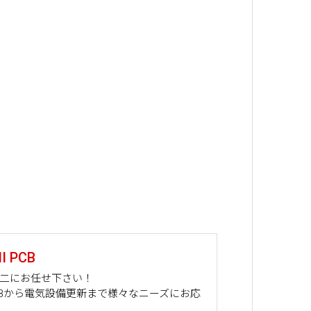
 PCB
山二にお任せ下さい！
PCBから電気設備更新まで様々なニーズにお応