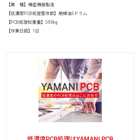
【業 種】精密機器製造
【低濃度PCB処理筐体数】絶縁油5ドラム
【PCB処理総重量】593kg
【作業日数】1日
低濃度PCB処理はYAMANI PCB