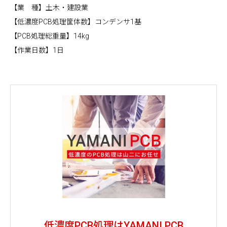
【業 種】土木・建設業
【低濃度PCB処理筐体数】コンデンサ1基
【PCB処理総重量】14kg
【作業日数】1日
低濃度PCB処理はYAMANI PCB