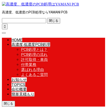
高濃度、低濃度のPCB処理ならYAMANI PCB
閉じる

HOME
高濃度,低濃度PCB処理
PCB処理とは？
PCB処理の流れ
許可取得・車両
付帯業務
選ばれる理由
よくあるご質問
お知らせ
TOPICS
会社概要
簡単見積もり
閉じる