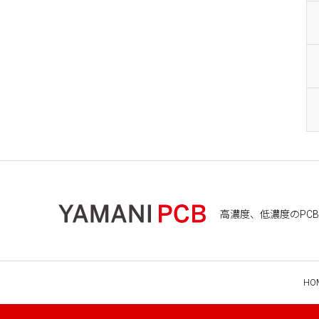
高濃度、低濃度のPCB処
HO