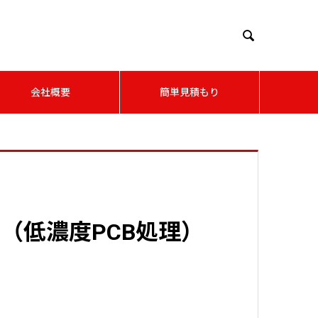

会社概要
簡単見積もり
（低濃度PCB処理）