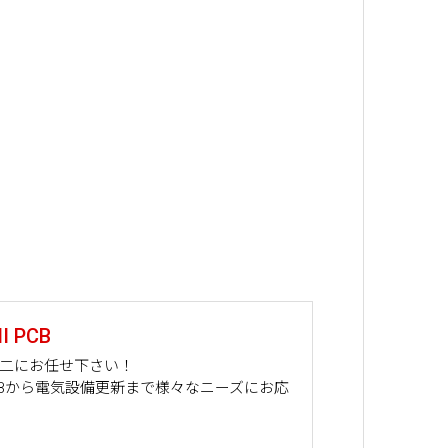
 PCB
山二にお任せ下さい！
PCBから電気設備更新まで様々なニーズにお応