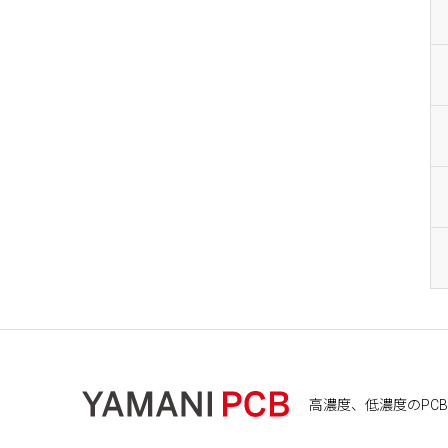
高濃度、低濃度のPCB処