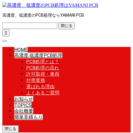
高濃度、低濃度のPCB処理ならYAMANI PCB
閉じる

HOME
高濃度,低濃度PCB処理
PCB処理とは？
PCB処理の流れ
許可取得・車両
付帯業務
選ばれる理由
よくあるご質問
お知らせ
TOPICS
会社概要
簡単見積もり
閉じる