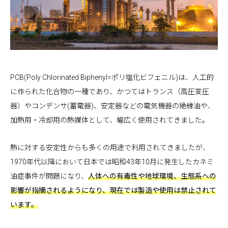
PCB(Poly Chlorinated Biphenyl=ポリ塩化ビフェニル)は、人工的
に作られた化合物の一種であり、かつてはトランス（高圧変圧
器）やコンデンサ(蓄電器)、安定器などの電気機器の絶縁油や、
加熱用・冷却用の熱媒体として、幅広く使用されてきました。
熱に対する安定性からも多くの用途で利用されてきましたが、
1970年代以降において日本では昭和43年10月に発生したカネミ
油症事件が問題になり、
人体への有毒性や地球環境、生態系への
影響が指摘されるようになり、現在では製造や使用は禁止されて
います。